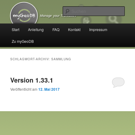
Zum
Zum
Manage your Trackables
primären
sekundären
Such
Inhalt
Inhalt
springen
springen
myGeoDB
Hauptmenü
Start
Anleitung
FAQ
Kontakt
Impressum
Zu myGeoDB
SCHLAGWORT-ARCHIV:
SAMMLUNG
Version 1.33.1
Veröffentlicht am
12. Mai 2017