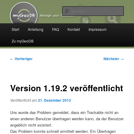
Zum
Manage your Trackables
primären
Such
Inhalt
springen
myGeoDB
Hauptmenü
Start
Anleitung
FAQ
Kontakt
Impressum
Zu myGeoDB
Beitragsnavigation
←
Vorheriger
Nächster
→
Version 1.19.2 veröffentlicht
Veröffentlicht am
21. Dezember 2013
Uns wurde das Problem gemeldet, dass ein Trackable nicht an
einen anderen Benutzer übertragen werden kann, da der Benutzer
angeblich nicht existiert.
Das Problem konnte schnell ermittelt werden. Ein Übertragen