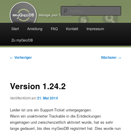
Zum
Manage your Trackables
primären
Such
Inhalt
springen
myGeoDB
Hauptmenü
Start
Anleitung
FAQ
Kontakt
Impressum
Zu myGeoDB
Beitragsnavigation
←
Vorheriger
Nächster
→
Version 1.24.2
Veröffentlicht am
21. Mai 2014
Leider ist uns ein Support-Ticket untergegangen.
Wenn ein unaktivierter Trackable in die Entdeckungen
eingetragen und zwischenzeitlich aktiviert wurde, hat es sehr
lange gedauert, bis dies myGeoDB registriert hat. Dies wurde nun