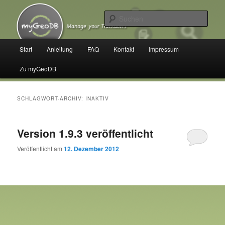
Zum
Zum
Manage your Trackables
primären
sekundären
Such
Inhalt
Inhalt
springen
springen
myGeoDB
Hauptmenü
Start
Anleitung
FAQ
Kontakt
Impressum
Zu myGeoDB
SCHLAGWORT-ARCHIV:
INAKTIV
Version 1.9.3 veröffentlicht
Veröffentlicht am
12. Dezember 2012