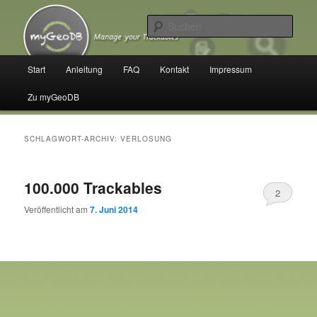
Zum
Zum
Manage your Trackables
primären
sekundären
Such
Inhalt
Inhalt
springen
springen
myGeoDB
Hauptmenü
Start
Anleitung
FAQ
Kontakt
Impressum
Zu myGeoDB
SCHLAGWORT-ARCHIV:
VERLOSUNG
100.000 Trackables
2
Veröffentlicht am
7. Juni 2014