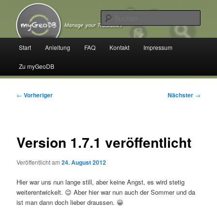
Zum
Manage your Trackables
primären
Such
Inhalt
springen
myGeoDB
Hauptmenü
Start
Anleitung
FAQ
Kontakt
Impressum
Zu myGeoDB
Beitragsnavigation
←
Vorheriger
Nächster
→
Version 1.7.1 veröffentlicht
Veröffentlicht am
24. August 2012
Hier war uns nun lange still, aber keine Angst, es wird stetig
weiterentwickelt. 😉 Aber hier war nun auch der Sommer und da
ist man dann doch lieber draussen. 😀