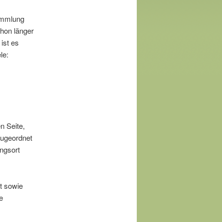
Sammlung
hon länger
ist es
le:
n Seite,
zugeordnet
ngsort
t sowie
e