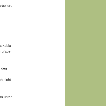
rbeiten.
ackable
s graue
n den
n
h nicht
nn unter