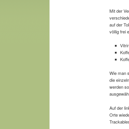
Mit der Ve
verschied
auf der To
völlig fre
Vitr
Koffe
Koffe
Wie man si
die einzel
werden so
ausgewähl
Auf der li
Orte wiede
Trackable