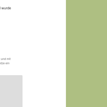
l wurde
t und mit
etze ein