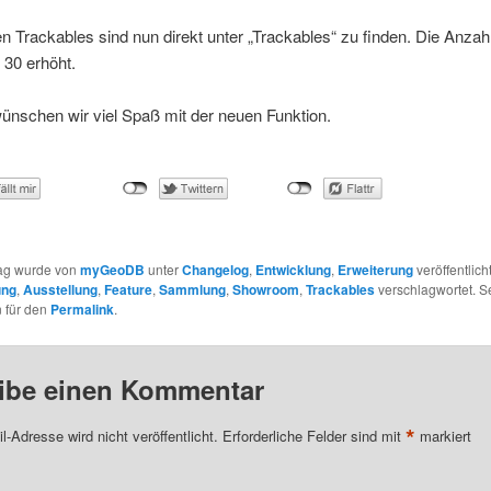
n Trackables sind nun direkt unter „Trackables“ zu finden. Die Anzah
 30 erhöht.
ünschen wir viel Spaß mit der neuen Funktion.
rag wurde von
myGeoDB
unter
Changelog
,
Entwicklung
,
Erweiterung
veröffentlich
ung
,
Ausstellung
,
Feature
,
Sammlung
,
Showroom
,
Trackables
verschlagwortet. S
 für den
Permalink
.
ibe einen Kommentar
*
l-Adresse wird nicht veröffentlicht.
Erforderliche Felder sind mit
markiert