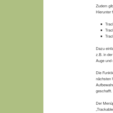
Zudem gibt
Hierunter 
Trac
Trac
Trac
Dazu einfa
z.B. in de
Auge und s
Die Funkti
nächsten W
Aufbewahru
geschafft.
Der Menüp
„Trackable