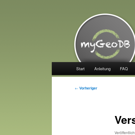
Zum
Manage your Trackables
primären
Inhalt
myGeoDB
springen
Hauptmenü
Start
Anleitung
FAQ
Beitragsnavigation
←
Vorheriger
Vers
Veröffentlic