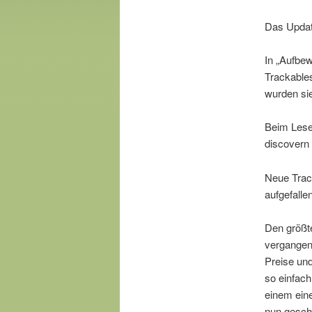
Das Update
In „Aufbe
Trackables
wurden sie
Beim Lese
discovern
Neue Track
aufgefalle
Den größt
vergangen
Preise un
so einfach
einem eine
nun gesch