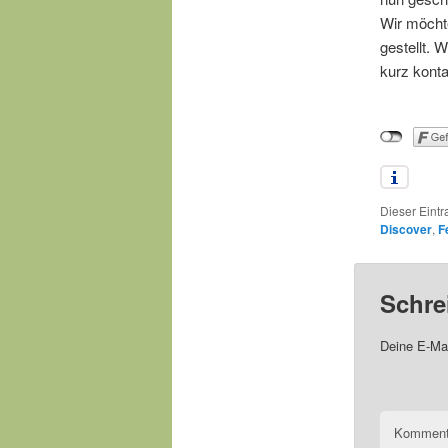
Wir möcht
gestellt. 
kurz konta
Dieser Eint
Discover
,
F
Schre
Deine E-Mai
Komment