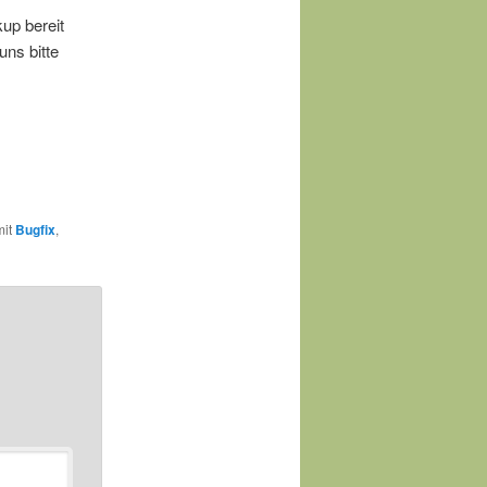
up bereit
uns bitte
mit
Bugfix
,