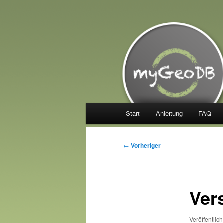
Zum
Manage your Trackables
primären
Inhalt
myGeoDB
springen
Hauptmenü
Start
Anleitung
FAQ
Beitragsnavigation
←
Vorheriger
Vers
Veröffentlic