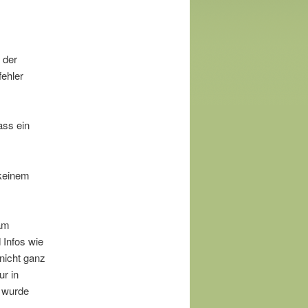
 der
fehler
ass ein
 keinem
am
 Infos wie
nicht ganz
ur in
r wurde