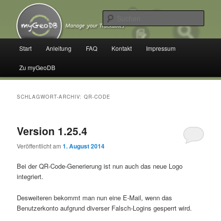
Zum
Zum
Manage your Trackables
primären
sekundären
Such
Inhalt
Inhalt
springen
springen
myGeoDB
Hauptmenü
Start
Anleitung
FAQ
Kontakt
Impressum
Zu myGeoDB
SCHLAGWORT-ARCHIV:
QR-CODE
Version 1.25.4
Veröffentlicht am
1. August 2014
Bei der QR-Code-Generierung ist nun auch das neue Logo
integriert.
Desweiteren bekommt man nun eine E-Mail, wenn das
Benutzerkonto aufgrund diverser Falsch-Logins gesperrt wird.