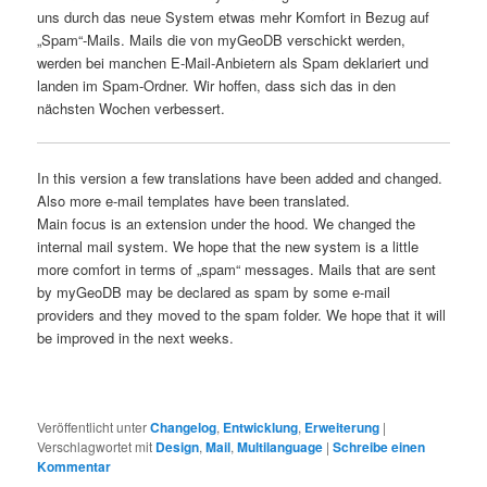
uns durch das neue System etwas mehr Komfort in Bezug auf
„Spam“-Mails. Mails die von myGeoDB verschickt werden,
werden bei manchen E-Mail-Anbietern als Spam deklariert und
landen im Spam-Ordner. Wir hoffen, dass sich das in den
nächsten Wochen verbessert.
In this version
a few
translations have been
added and changed
.
Also
more e-
mail templates
have been translated
.
Main focus
is an extension
under the hood.
W
e changed
the
internal
mail system.
We hope
that the new system
is
a little
more
comfort in terms of
„spam“
messages.
Mails
that are sent
by
myGeoDB
may
be declared as
spam by
some
e-
mail
providers
and
they moved to the
spam folder.
We hope that it will
be improved in the next weeks.
Veröffentlicht unter
Changelog
,
Entwicklung
,
Erweiterung
|
Verschlagwortet mit
Design
,
Mail
,
Multilanguage
|
Schreibe einen
Kommentar