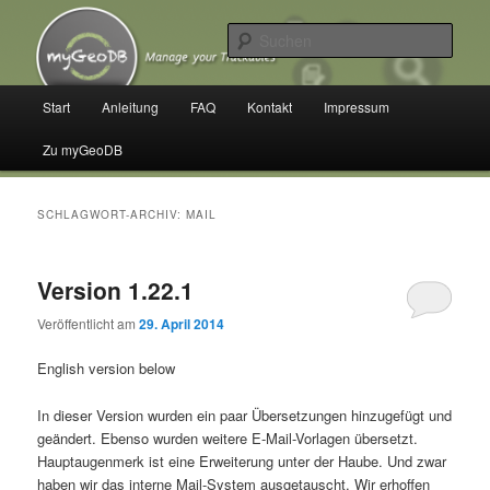
Zum
Zum
Manage your Trackables
primären
sekundären
Such
Inhalt
Inhalt
springen
springen
myGeoDB
Hauptmenü
Start
Anleitung
FAQ
Kontakt
Impressum
Zu myGeoDB
SCHLAGWORT-ARCHIV:
MAIL
Version 1.22.1
Veröffentlicht am
29. April 2014
English version below
In dieser Version wurden ein paar Übersetzungen hinzugefügt und
geändert. Ebenso wurden weitere E-Mail-Vorlagen übersetzt.
Hauptaugenmerk ist eine Erweiterung unter der Haube. Und zwar
haben wir das interne Mail-System ausgetauscht. Wir erhoffen