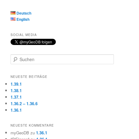
Deutsch
English
SOCIAL MEDIA
S
u
c
h
NEUESTE BEITRÄGE
e
1.39.1
n
1.38.1
1.37.1
1.36.2 – 1.36.6
1.36.1
NEUESTE KOMMENTARE
myGeoDB
zu
1.36.1