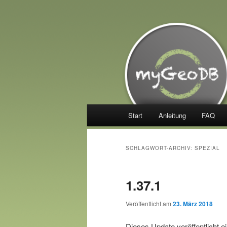
Zum
Zum
Manage your Trackables
primären
sekundären
Inhalt
Inhalt
myGeoDB
springen
springen
Hauptmenü
Start
Anleitung
FAQ
SCHLAGWORT-ARCHIV:
SPEZIAL
1.37.1
Veröffentlicht am
23. März 2018
Dieses Update veröffentlicht 